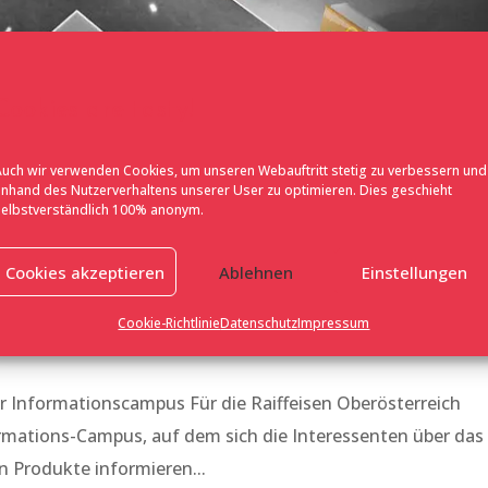
Cookies are tasty!
Auch wir verwenden Cookies, um unseren Webauftritt stetig zu verbessern und
anhand des Nutzerverhaltens unserer User zu optimieren. Dies geschieht
selbstverständlich 100% anonym.
Cookies akzeptieren
Ablehnen
Einstellungen
sterreich
Cookie-Richtlinie
Datenschutz
Impressum
er Informationscampus Für die Raiffeisen Oberösterreich
ormations-Campus, auf dem sich die Interessenten über das
n Produkte informieren...