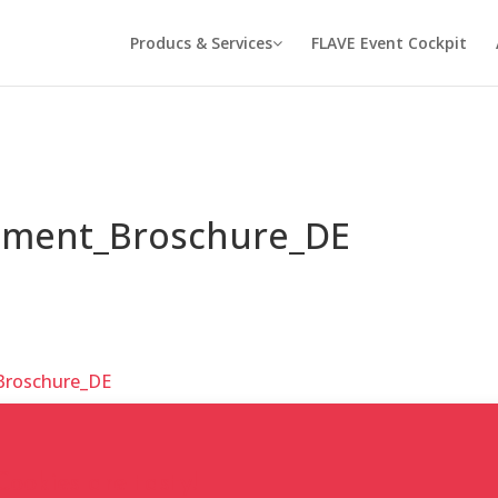
Producs & Services
FLAVE Event Cockpit
ement_Broschure_DE
Broschure_DE
Cookies are tasty!