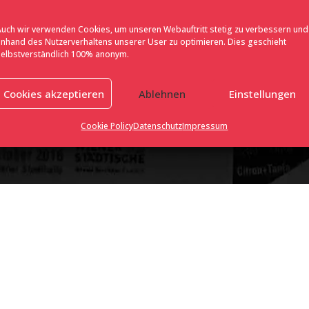
out us
Legal
Auch wir verwenden Cookies, um unseren Webauftritt stetig zu verbessern und
rint
AGB
anhand des Nutzerverhaltens unserer User zu optimieren. Dies geschieht
selbstverständlich 100% anonym.
AVV
tact
TOM
Cookies akzeptieren
Ablehnen
Einstellungen
Cookie Policy
Datenschutz
Impressum